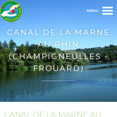
Togg
MENU
navi
CANAL DE LA MARNE
AU RHIN
(CHAMPIGNEULLES -
FROUARD)
CANAL DE LA MARNE AU