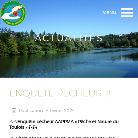
Togg
MENU
navi
ACTUALITÉS
ENQUETE PECHEUR !!!
Publication : 5 février 2024
⚠️⚠️
Enquête pêcheur AAPPMA « Pêche et Nature du
Toulois »
🎣🎣