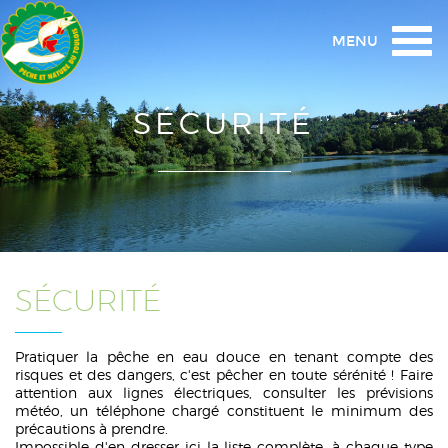
Togg
MENU
navi
SÉCURITÉ
SÉCURITÉ
Pratiquer la pêche en eau douce en tenant compte des
risques et des dangers, c'est pêcher en toute sérénité ! Faire
attention aux lignes électriques, consulter les prévisions
météo, un téléphone chargé constituent le minimum des
précautions à prendre.
Impossible d'en dresser ici la liste complète, à chaque type