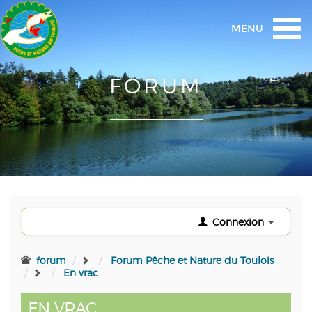
Togg
MENU
navi
FORUM
Connexion
forum
Forum Pêche et Nature du Toulois
En vrac
EN VRAC