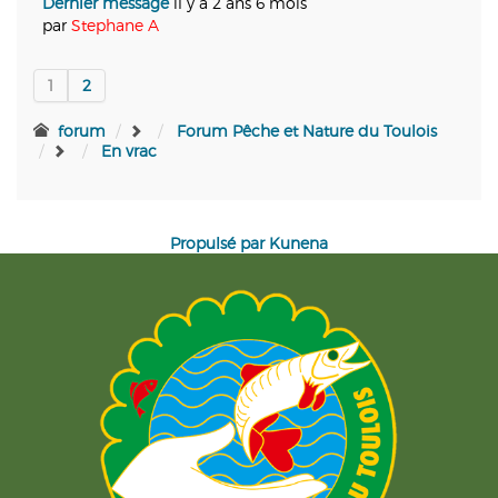
Dernier message
il y a 2 ans 6 mois
par
Stephane A
1
2
forum
Forum Pêche et Nature du Toulois
En vrac
Propulsé par
Kunena