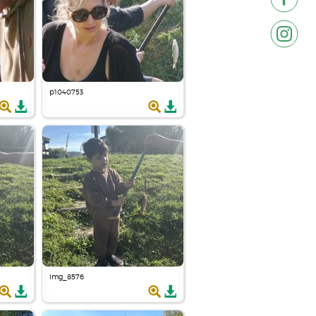
p1040753
img_8576