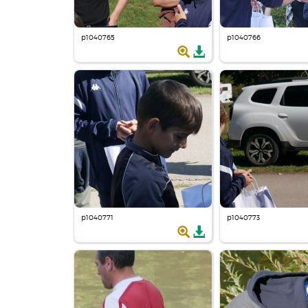
p1040765
p1040766
p1040771
p1040773