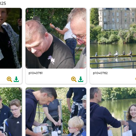
025
p1040761
p1040762