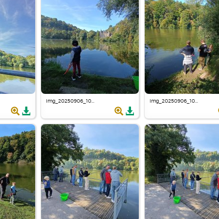
img_20250906_10...
img_20250906_10...