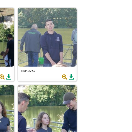
p1040763