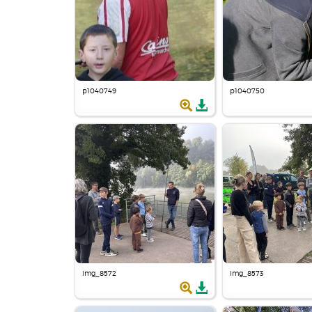
p1040749
p1040750
img_8572
img_8573