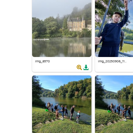
img_8570
img_20250906_11...