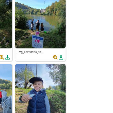
img_20250906_10...