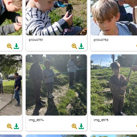
p1040751
p1040752
img_8574
img_8575