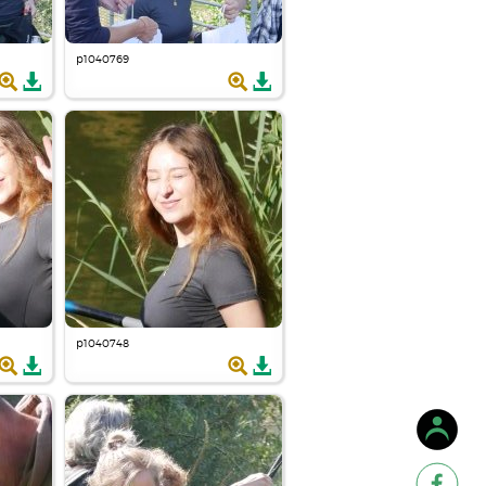
p1040769
p1040748