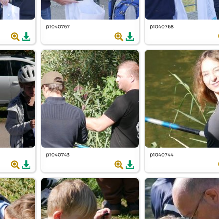
p1040767
p1040768
p1040743
p1040744